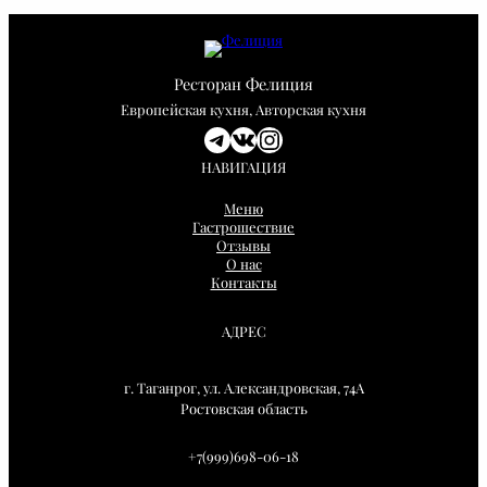
й
Ресторан Фелиция
Европейская кухня, Авторская кухня
Telegram
ВКонтакте
Instagram
НАВИГАЦИЯ
Меню
Гастрошествие
Отзывы
О нас
Контакты
АДРЕС
г. Таганрог, ул. Александровская, 74А
Ростовская область
+7(999)698-06-18