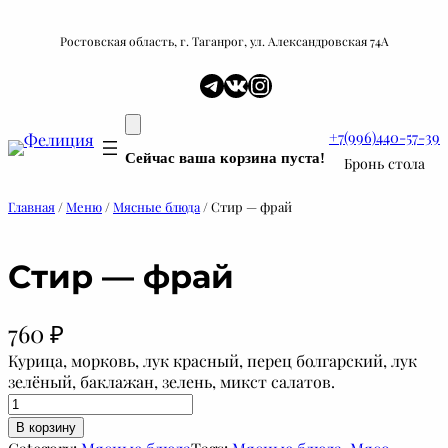
Перейти
к
Ростовская область, г. Таганрог, ул. Александровская 74А
содержимому
Telegram
ВКонтакте
Instagram
+7(996)440-57-39
Сейчас ваша корзина пуста!
Бронь стола
Главная
/
Меню
/
Мясные блюда
/ Стир — фрай
Стир — фрай
760
₽
Курица, морковь, лук красный, перец болгарский, лук
зелёный, баклажан, зелень, микст салатов.
К
о
В корзину
л