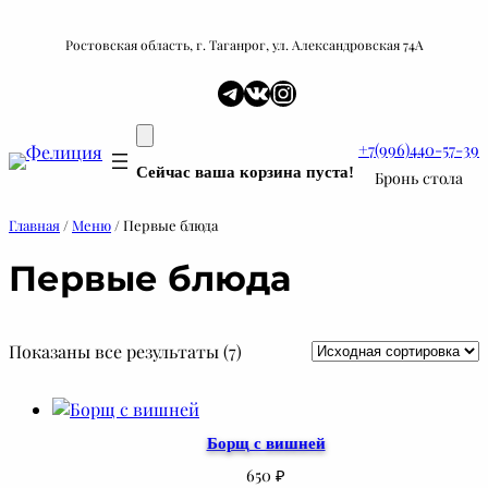
Перейти
к
Ростовская область, г. Таганрог, ул. Александровская 74А
содержимому
Telegram
ВКонтакте
Instagram
+7(996)440-57-39
Сейчас ваша корзина пуста!
Бронь стола
Главная
/
Меню
/ Первые блюда
Первые блюда
Показаны все результаты (7)
Борщ с вишней
650
₽