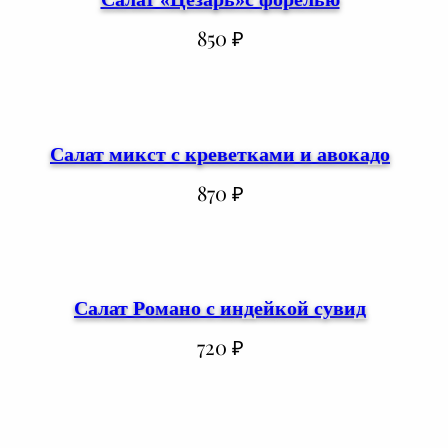
850
₽
Салат микст с креветками и авокадо
870
₽
Салат Романо с индейкой сувид
720
₽