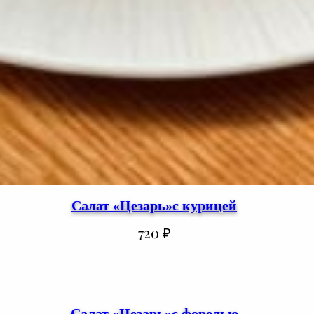
Салат «Цезарь»с курицей
720
₽
Салат «Цезарь»с форелью