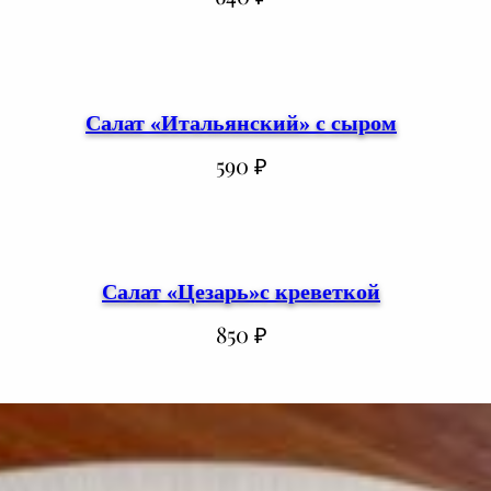
Салат «Итальянский» с сыром
590
₽
Салат «Цезарь»с креветкой
850
₽