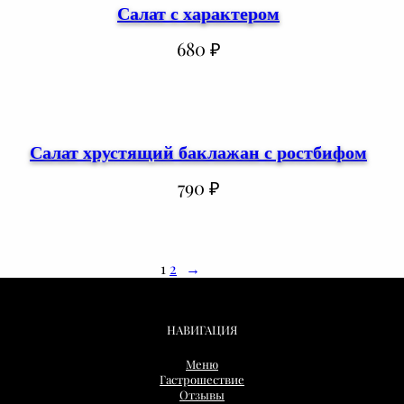
Салат с характером
680
₽
Салат хрустящий баклажан с ростбифом
790
₽
1
2
→
НАВИГАЦИЯ
Меню
Гастрошествие
Отзывы